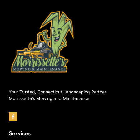
Your Trusted, Connecticut Landscaping Partner
Morrissette’s Mowing and Maintenance
Services