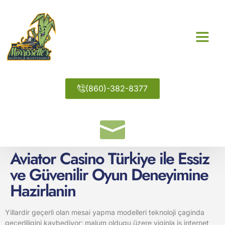
(860)-382-8377
Aviator Casino Türkiye ile Essiz
ve Güvenilir Oyun Deneyimine
Hazirlanin
Yillardir geçerli olan mesai yapma modelleri teknoloji çaginda
geçerliligini kaybediyor; malum oldugu üzere yiginla is internet