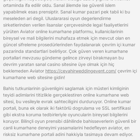
ortaminda ifa edilir oldu. Sanal âlemde ise güvenli islem
yapabilmek esas prensiptir. Sanal kumar pazari pek tabii ki bu
meseleden ari degil. Uluslararasi oyun degerlendirme
sirketlerinden verilen lisanslar çerçevesinde legal faaliyetlerini
yürüten Aviator online kumarhane platformu, kullanicilarinin
bireysel ve mali bilgilerini muhafaza etmek için mevcut olan en
güncel sifreleme prosedürlerinden faydalanarak çevrim içi kumar
pazarinda standartlari belirliyor. Çok güven veren kumarhane
portallari mevzusu gündeme gelince zirveyi birakmayan bu
devrim yaratan sanal casino sitesine üye olmak için hiç
beklemeden Aviator
https://cevahirweddingevent.com/
çevrim içi
kumarhane web sitesine gidin!
Bahis tutkunlarinin güvenligini saglamak için müsteri kimliginin
teyidi adimlarini titizlikle gerçeklestiren online kumarhane web
sitesi, bu vesileyle evrak sahteciligini durduruyor. Online kumar
portali, buna ek olarak iki faktörlü dogrulama ve SSL sertifikasi
gibi ekstra koruma tedbirleriyle oyuncularin bireysel bilgilerini
koruyor. Bilinçli oyun prensibi dâhilinde bahisseverlerin güvenli bir
canli kumarhane deneyimi yasamalarini hedefleyen aviator, en
risksiz kumarhane portali adini hakkiyla tasimaya devam ediyor.