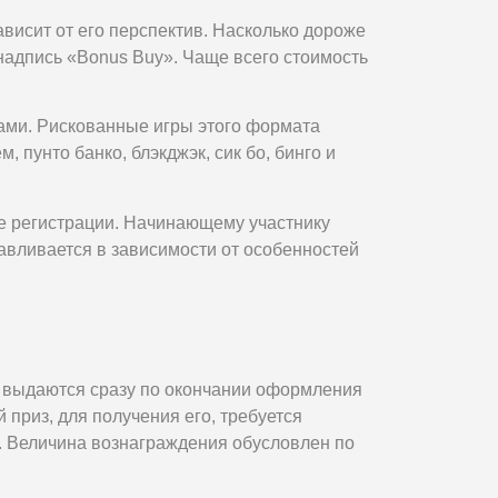
исит от его перспектив. Насколько дороже
надпись «Bonus Buy». Чаще всего стоимость
рами. Рискованные игры этого формата
 пунто банко, блэкджэк, сик бо, бинго и
е регистрации. Начинающему участнику
авливается в зависимости от особенностей
ы выдаются сразу по окончании оформления
приз, для получения его, требуется
в. Величина вознаграждения обусловлен по