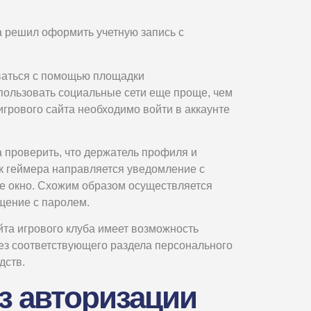
ба решил оформить учетную запись с
оваться с помощью площадки
пользовать социальные сети еще проще, чем
грового сайта необходимо войти в аккаунте
 проверить, что держатель профиля и
ик геймера направляется уведомление с
ое окно. Схожим образом осуществляется
щение с паролем.
йта игрового клуба имеет возможность
рез соответствующего раздела персонального
дств.
з авторизации