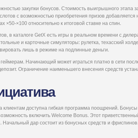
остью закупки бонусов. Стоимость выигрышного этапа зав
 слотов с возможностью приобретения призов добавляется 
х ×50-×100 относительно к итоговой ставке на спин.
ов, в каталоге GetX есть игры в реальном времени с диле
ольные и карточные симуляторы: рулетка, техасский холдем,
ивировать лишь в режиме на подлинные деньги.
геймерам. Начинающий может играться платно в сети посл
епозит. Ограничение наименьшего внесения средств устан
ициатива
а клиентам доступна гибкая программа поощрений. Бонус
возможность включить Welcome Bonus. Этот приветственный 
с. Начальный дар состоит из бонусных средств и фриспино