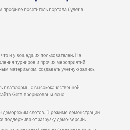
ом профиле посетитель портала будет в
, что и у вошедших пользователей. На
вления турниров и прочих мероприятий,
пным материалом, создавать учетную запись
ть платформы с высококачественной
айта GetX прорисованы ясно.
чен деморежим слотов. В режиме демонстрации
е поддерживают загрузку демо-версий.