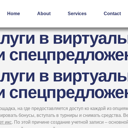
Home
About
Services
Contact
луги в виртуал
 и спецпредлож
луги в виртуал
 и спецпредлож
ощадка, на где предоставляется доступ ко каждой из опциям
ивировать бонусы, вступать в турниры и снимать средства. 
ет икс
. По этой причине создание учетной записи – основно