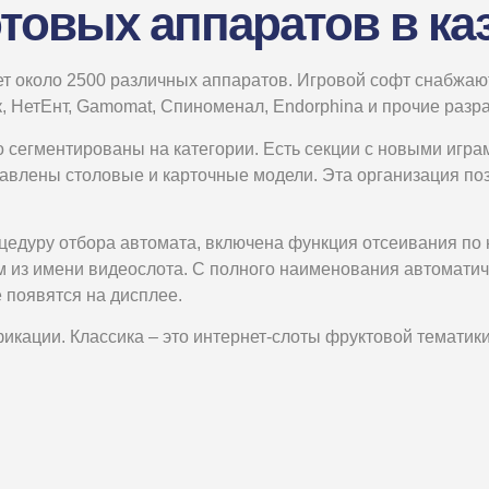
товых аппаратов в ка
т около 2500 различных аппаратов. Игровой софт снабжаю
к, НетЕнт, Gamomat, Спиноменал, Endorphina и прочие разра
сегментированы на категории. Есть секции с новыми игра
влены столовые и карточные модели. Эта организация поз
оцедуру отбора автомата, включена функция отсеивания по
 из имени видеослота. С полного наименования автоматич
 появятся на дисплее.
кации. Классика – это интернет-слоты фруктовой тематики.