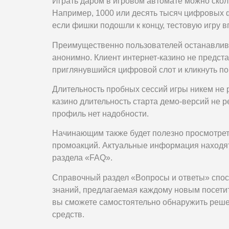
Играть даром в игровом автомате можно скол
Например, 1000 или десять тысяч цифровых ф
если фишки подошли к концу, тестовую игру в
Преимущественно пользователей останавлива
анонимно. Клиент интернет-казино не предст
приглянувшийся цифровой слот и кликнуть п
Длительность пробных сессий игры никем не 
казино длительность старта демо-версий не 
профиль нет надобности.
Начинающим также будет полезно просмотрет
промоакций. Актуальные информация находят
раздела «FAQ».
Справочный раздел «Вопросы и ответы» спосо
знаний, предлагаемая каждому новым посетит
вы сможете самостоятельно обнаружить реше
средств.