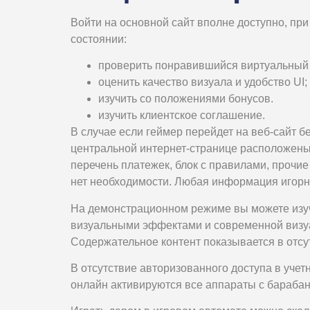
Войти на основной сайт вполне доступно, при
состоянии:
проверить понравившийся виртуальный 
оценить качество визуала и удобство UI;
изучить со положениями бонусов.
изучить клиентское соглашение.
В случае если геймер перейдет на веб-сайт б
центральной интернет-странице расположены 
перечень платежек, блок с правилами, прочи
нет необходимости. Любая информация игорно
На демонстрационном режиме вы можете изуч
визуальными эффектами и современной визуа
Содержательное контент показывается в отс
В отсутствие авторизованного доступа в уче
онлайн активируются все аппараты с бараба