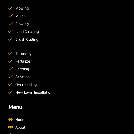
Mowing
Mulch
Plowing
Land ClearIng
Brush Cutting
Trimming
Fertalizer
Seeding
Aeration
Overseeding
New Lawn Installation
Menu
Home
About