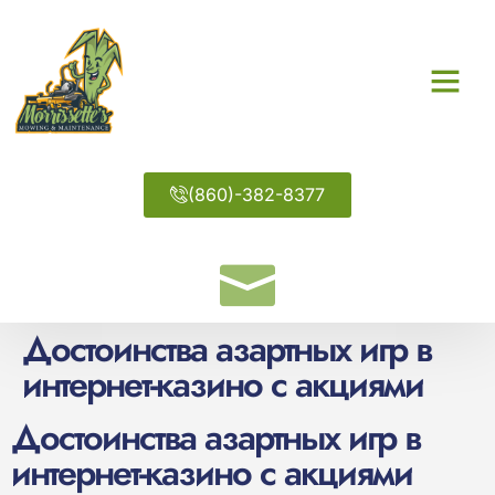
(860)-382-8377
Достоинства азартных игр в
интернет-казино с акциями
Достоинства азартных игр в
интернет-казино с акциями