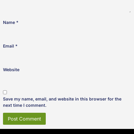
Name
*
Email
*
Website
Save my name, email, and website in this browser for the
next time I comment.