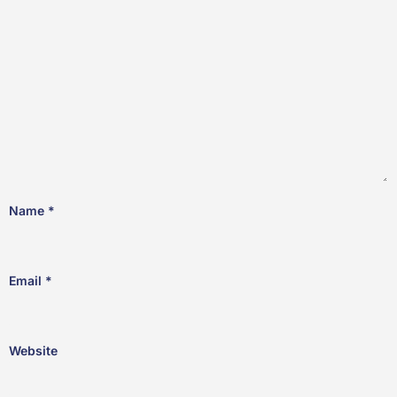
Name
*
Email
*
Website