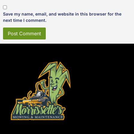
Save my name, email, and website in this browser for the
next time I comment.