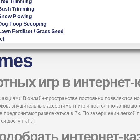
Tree Trimming
Bush Trimming
Snow Plowing
Dog Poop Scooping
Lawn Fertilizer / Grass Seed
ct
mes
ртных игр в интернет-
 с акциями В онлайн-пространстве постоянно появляются 
ков, внушительные ассортимент игр и постоянно занимаютс
ов предпочитают развлекаться в 7k. По завершении легкой 
ся доступ к […]
одобрать интернет-ка