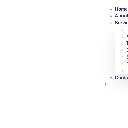
Home
Abou
Servi
Conta