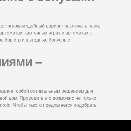
ает игрокам удобный вариант заключать пари,
томатах, карточных играх и автоматах с
выбор игр и выгодные бонусные
миями –
ставляет собой оптимальным решением для
вой дом. Проводить это возможно не только
roid. Чтобы такого предлагается подобрать