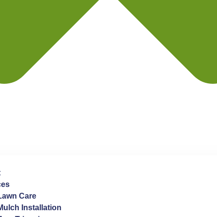
t
ces
Lawn Care
Mulch Installation