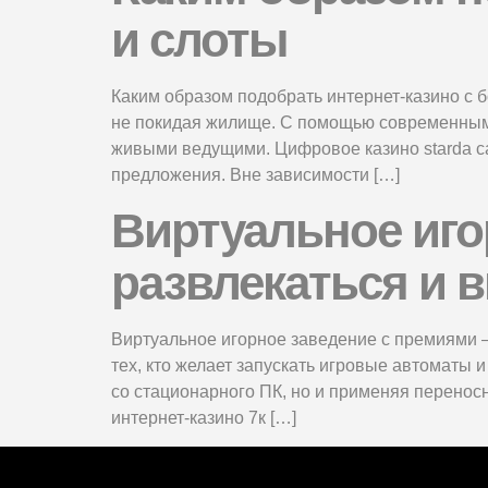
и слоты
Каким образом подобрать интернет-казино с б
не покидая жилище. С помощью современным 
живыми ведущими. Цифровое казино starda c
предложения. Вне зависимости […]
Виртуальное иго
развлекаться и 
Виртуальное игорное заведение с премиями 
тех, кто желает запускать игровые автоматы
со стационарного ПК, но и применяя перенос
интернет-казино 7к […]